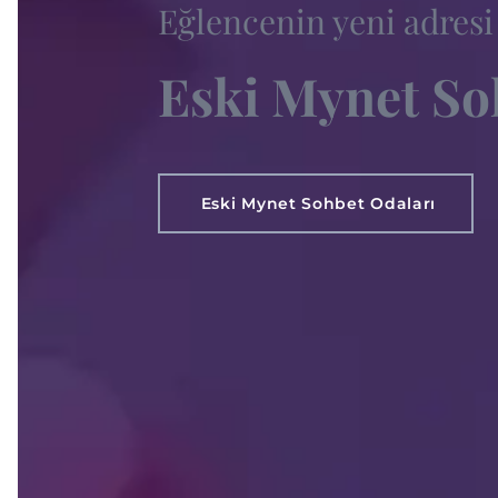
Eğlencenin yeni adresi
Eski Mynet So
Eski Mynet Sohbet Odaları